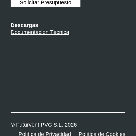
Solicitar Presupuesto
Gris Sombra
Ref. 52
Ref. 32
Nogal
Embero
Garantia 10 años
Garantia 15 años
Garantia 15 años
Descargas
Documentación Técnica
Ref. MP
Platino
Garantia 10 años
© Futurvent PVC S.L.
2026
Política de Privacidad
Política de Cookies