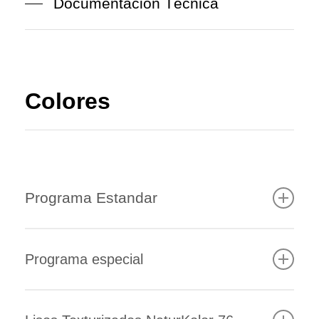
Documentación Técnica
Colores
Programa Estandar
Programa especial
Ref. 654
Ref. HB
Ref. ZB